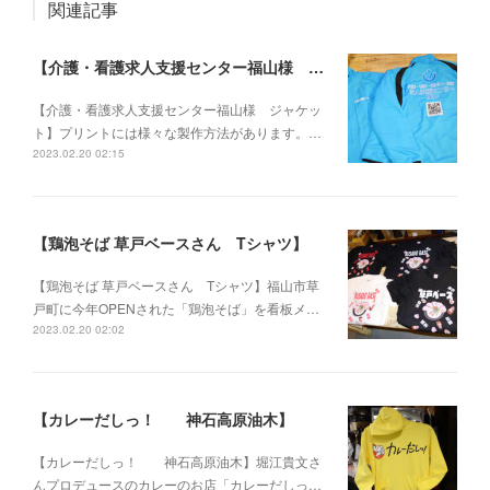
関連記事
【介護・看護求人支援センター福山様 ジャケット】
【介護・看護求人支援センター福山様 ジャケッ
ト】プリントには様々な製作方法があります。…
2023.02.20 02:15
【鶏泡そば 草戸ベースさん Tシャツ】
【鶏泡そば 草戸ベースさん Tシャツ】福山市草
戸町に今年OPENされた「鶏泡そば」を看板メ…
2023.02.20 02:02
【カレーだしっ！ 神石高原油木】
【カレーだしっ！ 神石高原油木】堀江貴文さ
んプロデュースのカレーのお店「カレーだしっ…