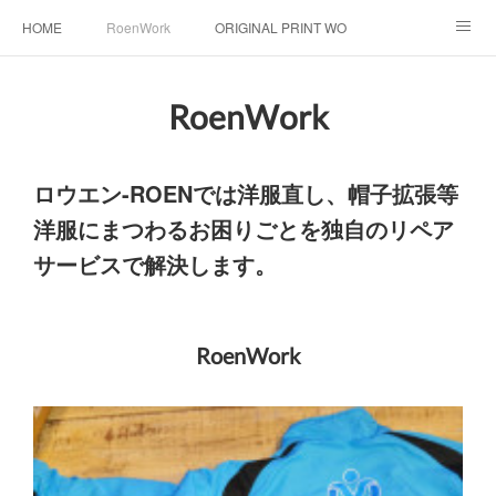
HOME
RoenWork
ORIGINAL PRINT WORK SHOP
NEW ERA
洋服直し料金表
帽子拡張サービス
RoenWork
オーダープリント
1枚プリント
DTF転写プリント
ロウエン-ROENでは洋服直し、帽子拡張等
転写（カッティングシート）
昇華転写プリント
洋服にまつわるお困りごとを独自のリペア
シルクスクリーン
その他
お問い合わせ
サービスで解決します。
そっくりさんマスク
画像提供方法
メデイア掲載
RoenWork