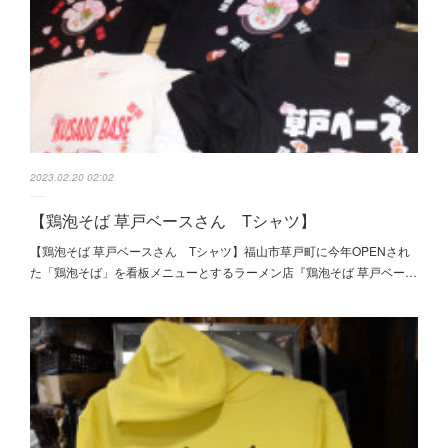
2023.02.20 02:02
【鶏泡そば 草戸ベースさん Tシャツ】
【鶏泡そば 草戸ベースさん Tシャツ】福山市草戸町に今年OPENされ
た「鶏泡そば」を看板メニューとするラーメン店『鶏泡そば 草戸ベー…