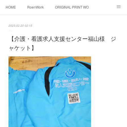
HOME
RoenWork
ORIGINAL PRINT WORK SHOP
NEW ERA
洋服直し料金表
帽子拡張サービス
2023.02.20 02:15
オーダープリント
1枚プリント
DTF転写プリント
【介護・看護求人支援センター福山様 ジ
ャケット】
転写（カッティングシート）
昇華転写プリント
シルクスクリーン
その他
お問い合わせ
そっくりさんマスク
画像提供方法
メデイア掲載