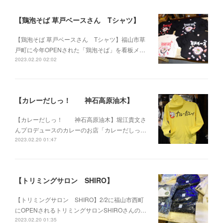
【鶏泡そば 草戸ベースさん Tシャツ】
【鶏泡そば 草戸ベースさん Tシャツ】福山市草
戸町に今年OPENされた「鶏泡そば」を看板メ…
2023.02.20 02:02
【カレーだしっ！ 神石高原油木】
【カレーだしっ！ 神石高原油木】堀江貴文さ
んプロデュースのカレーのお店「カレーだしっ…
2023.02.20 01:47
【トリミングサロン SHIRO】
【トリミングサロン SHIRO】2/2に福山市西町
にOPENされるトリミングサロンSHIROさんの…
2023.02.20 01:35