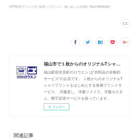
DTF転写プリント
(
7
)
転写（プリント）
(
6
)
おしらせ
(
25
)
RoenWork
(
69
)
福山市で１枚からのオリジナルTシャツプリント・洋服直しのことなら【ロウエン - ROEN】
福山駅前伏見町のロウエン は"衣料品の全般的
サービス"のお店です。 １枚からのオリジナルT
シャツプリントをはじめとする各種プリントサ
ービス、 洋服直し、洋服リメイク、洋服カスタ
ム、帽子拡張サービスを扱っています。
フォロー
関連記事