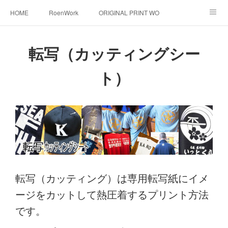
HOME
RoenWork
ORIGINAL PRINT WORK SHOP
NEW ERA
洋服直し料金表
帽子拡張サービス
転写（カッティングシー
オーダープリント
1枚プリント
DTF転写プリント
ト）
転写（カッティングシート）
昇華転写プリント
シルクスクリーン
その他
お問い合わせ
そっくりさんマスク
画像提供方法
メデイア掲載
転写（カッティング）は専用転写紙にイメ
ージをカットして熱圧着するプリント方法
です。