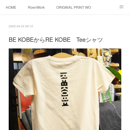
HOME
RoenWork
ORIGINAL PRINT WORK SHOP
NEW ERA
洋服直し料金表
帽子拡張サービス
2020.04.03 06:10
オーダープリント
1枚プリント
DTF転写プリント
BE KOBEからRE KOBE Teeシャツ
転写（カッティングシート）
昇華転写プリント
シルクスクリーン
その他
お問い合わせ
そっくりさんマスク
画像提供方法
メデイア掲載