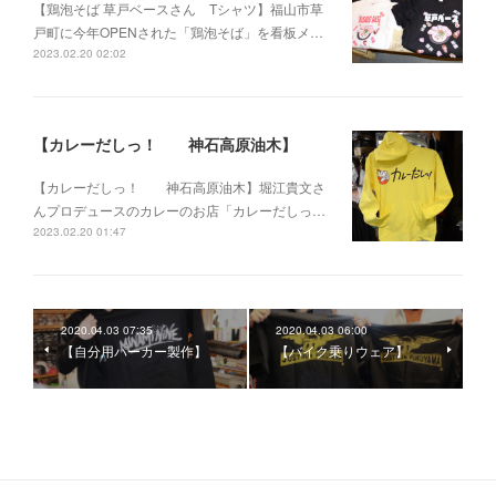
【鶏泡そば 草戸ベースさん Tシャツ】福山市草
戸町に今年OPENされた「鶏泡そば」を看板メ…
2023.02.20 02:02
【カレーだしっ！ 神石高原油木】
【カレーだしっ！ 神石高原油木】堀江貴文さ
んプロデュースのカレーのお店「カレーだしっ…
2023.02.20 01:47
2020.04.03 07:35
2020.04.03 06:00
【自分用パーカー製作】
【バイク乗りウェア】