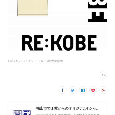
転写（カッティングシート）
(
7
)
RoenWork
(
69
)
福山市で１枚からのオリジナルTシャツプリント・洋服直しのことなら【ロウエン - ROEN】
福山駅前伏見町のロウエン は"衣料品の全般的