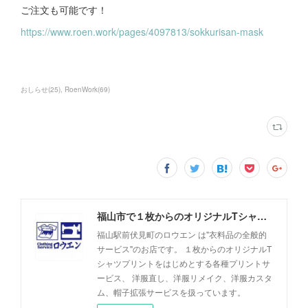
ご注文も可能です！
https://www.roen.work/pages/4097813/sokkurisan-mask
おしらせ
(
25
)
RoenWork
(
69
)
福山市で１枚からのオリジナルTシャツプリント・洋服直しのことなら【ロウエン - ROEN】
福山駅前伏見町のロウエン は"衣料品の全般的
サービス"のお店です。 １枚からのオリジナルT
シャツプリントをはじめとする各種プリントサ
ービス、 洋服直し、洋服リメイク、洋服カスタ
ム、帽子拡張サービスを扱っています。