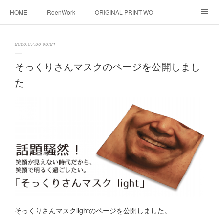
HOME
RoenWork
ORIGINAL PRINT WORK SHOP
NEW ERA
洋服直し料金表
帽子拡張サービス
2020.07.30 03:21
オーダープリント
1枚プリント
DTF転写プリント
そっくりさんマスクのページを公開しまし
た
転写（カッティングシート）
昇華転写プリント
シルクスクリーン
その他
お問い合わせ
そっくりさんマスク
画像提供方法
メデイア掲載
そっくりさんマスクlightのページを公開しました。