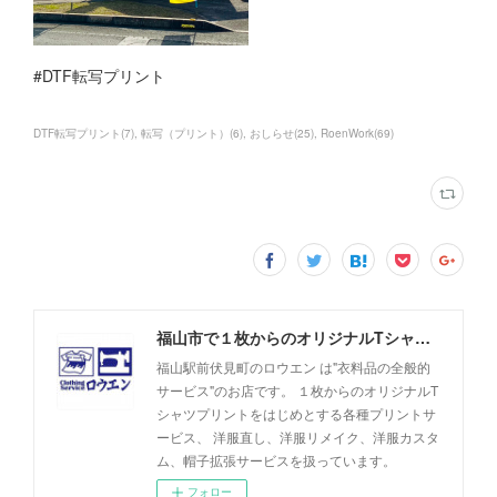
#DTF転写プリント
DTF転写プリント
(
7
)
転写（プリント）
(
6
)
おしらせ
(
25
)
RoenWork
(
69
)
福山市で１枚からのオリジナルTシャツプリント・洋服直しのことなら【ロウエン - ROEN】
福山駅前伏見町のロウエン は"衣料品の全般的
サービス"のお店です。 １枚からのオリジナルT
シャツプリントをはじめとする各種プリントサ
ービス、 洋服直し、洋服リメイク、洋服カスタ
ム、帽子拡張サービスを扱っています。
フォロー