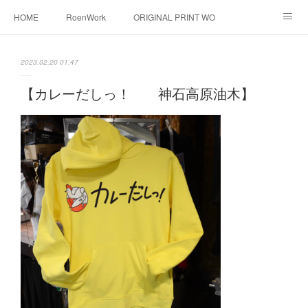
HOME
RoenWork
ORIGINAL PRINT WORK SHOP
NEW ERA
洋服直し料金表
帽子拡張サービス
2023.02.20 01:47
オーダープリント
1枚プリント
DTF転写プリント
【カレーだしっ！ 神石高原油木】
転写（カッティングシート）
昇華転写プリント
シルクスクリーン
その他
お問い合わせ
そっくりさんマスク
画像提供方法
メデイア掲載