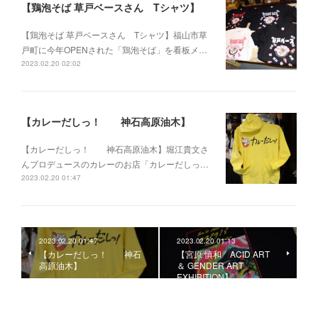
【鶏泡そば 草戸ベースさん Tシャツ】
【鶏泡そば 草戸ベースさん Tシャツ】福山市草
戸町に今年OPENされた「鶏泡そば」を看板メ…
2023.02.20 02:02
【カレーだしっ！ 神石高原油木】
【カレーだしっ！ 神石高原油木】堀江貴文さ
んプロデュースのカレーのお店「カレーだしっ…
2023.02.20 01:47
2023.02.20 01:47
2023.02.20 01:13
【カレーだしっ！ 神石
【宮原 慎和 ACID ART
高原油木】
＆ GENDER ART
EXHIBITION】