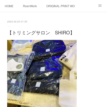
HOME
RoenWork
ORIGINAL PRINT WORK SHOP
NEW ERA
洋服直し料金表
帽子拡張サービス
2023.02.20 01:35
オーダープリント
1枚プリント
DTF転写プリント
【トリミングサロン SHIRO】
転写（カッティングシート）
昇華転写プリント
シルクスクリーン
その他
お問い合わせ
そっくりさんマスク
画像提供方法
メデイア掲載