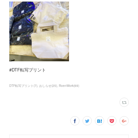
#DTF転写プリント
DTF転写プリント
(
7
)
おしらせ
(
25
)
RoenWork
(
69
)