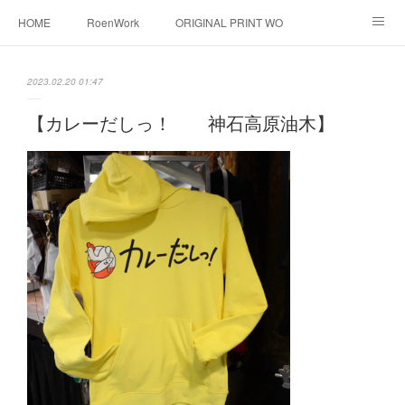
HOME
RoenWork
ORIGINAL PRINT WORK SHOP
NEW ERA
洋服直し料金表
帽子拡張サービス
2023.02.20 01:47
オーダープリント
1枚プリント
DTF転写プリント
【カレーだしっ！ 神石高原油木】
転写（カッティングシート）
昇華転写プリント
シルクスクリーン
その他
お問い合わせ
そっくりさんマスク
画像提供方法
メデイア掲載