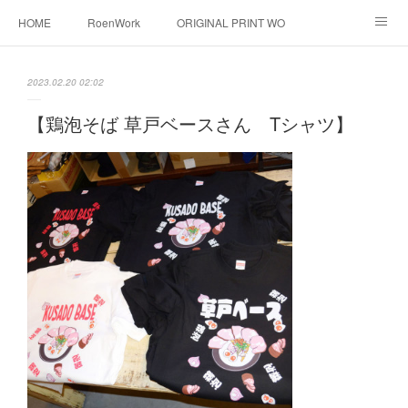
HOME
RoenWork
ORIGINAL PRINT WORK SHOP
NEW ERA
洋服直し料金表
帽子拡張サービス
2023.02.20 02:02
オーダープリント
1枚プリント
DTF転写プリント
【鶏泡そば 草戸ベースさん Tシャツ】
転写（カッティングシート）
昇華転写プリント
シルクスクリーン
その他
お問い合わせ
そっくりさんマスク
画像提供方法
メデイア掲載