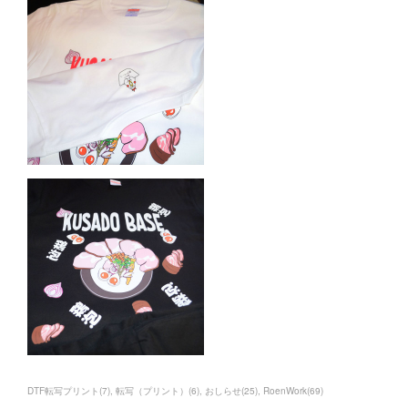
DTF転写プリント
(
7
)
転写（プリント）
(
6
)
おしらせ
(
25
)
RoenWork
(
69
)