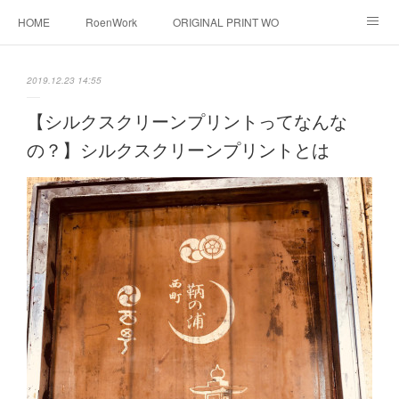
HOME
RoenWork
ORIGINAL PRINT WORK SHOP
NEW ERA
洋服直し料金表
帽子拡張サービス
2019.12.23 14:55
オーダープリント
1枚プリント
DTF転写プリント
【シルクスクリーンプリントってなんな
の？】シルクスクリーンプリントとは
転写（カッティングシート）
昇華転写プリント
シルクスクリーン
その他
お問い合わせ
そっくりさんマスク
画像提供方法
メデイア掲載