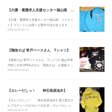
【介護・看護求人支援センター福山様 ジャケット】
【介護・看護求人支援センター福山様 ジャケッ
ト】プリントには様々な製作方法があります。…
2023.02.20 02:15
【鶏泡そば 草戸ベースさん Tシャツ】
【鶏泡そば 草戸ベースさん Tシャツ】福山市草
戸町に今年OPENされた「鶏泡そば」を看板メ…
2023.02.20 02:02
【カレーだしっ！ 神石高原油木】
【カレーだしっ！ 神石高原油木】堀江貴文さ
んプロデュースのカレーのお店「カレーだしっ…
2023.02.20 01:47