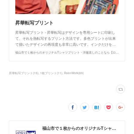
昇華転写プリント
昇華転写プリント - 昇華転写はデザインを専用シートに印刷し
て、それを熱転写するプリント方法です。多色プリントが出来
て描いたデザインの再現度も非常に高いです。インクだけを…
福山市で１枚からのオリジナルTシャツプリント・洋服直しのことなら【ロウエン - ROEN】
昇華転写プリント
(
15
)
1枚プリント
(
11
)
RoenWork
(
69
)
福山市で１枚からのオリジナルTシャツプリント・洋服直しのことなら【ロウエン - ROEN】