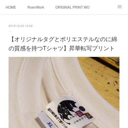
HOME
RoenWork
ORIGINAL PRINT WORK SHOP
NEW ERA
洋服直し料金表
帽子拡張サービス
2019.12.24 13:02
オーダープリント
1枚プリント
DTF転写プリント
【オリジナルタグとポリエステルなのに綿
の質感を持つTシャツ】昇華転写プリント
転写（カッティングシート）
昇華転写プリント
シルクスクリーン
その他
お問い合わせ
そっくりさんマスク
画像提供方法
メデイア掲載