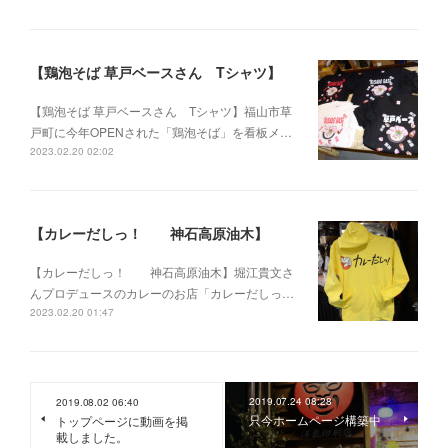
【鶏泡そば 草戸ベースさん Tシャツ】
【鶏泡そば 草戸ベースさん Tシャツ】福山市草
戸町に今年OPENされた「鶏泡そば」を看板メ…
2023.02.20 02:02
【カレーだしっ！ 神石高原油木】
【カレーだしっ！ 神石高原油木】堀江貴文さ
んプロデュースのカレーのお店「カレーだしっ…
2023.02.20 01:47
2019.07.24 08:28
2019.08.02 06:40
只今ホームページ構築中
トップページに動画を掲
載しました。