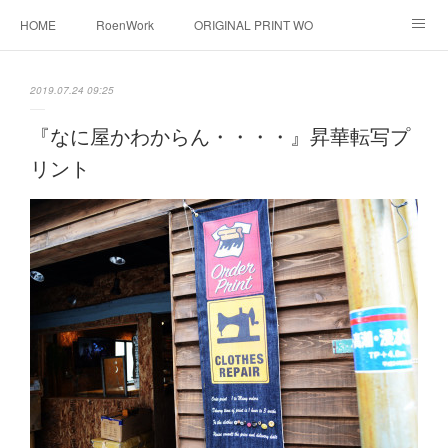
HOME
RoenWork
ORIGINAL PRINT WORK SHOP
NEW ERA
洋服直し料金表
帽子拡張サービス
2019.07.24 09:25
オーダープリント
1枚プリント
DTF転写プリント
『なに屋かわからん・・・・』昇華転写プ
リント
転写（カッティングシート）
昇華転写プリント
シルクスクリーン
その他
お問い合わせ
そっくりさんマスク
画像提供方法
メデイア掲載