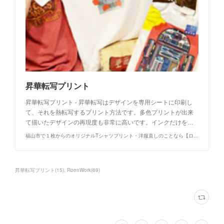
昇華転写プリント
昇華転写プリント - 昇華転写はデザインを専用シートに印刷し
て、それを熱転写するプリント方法です。多色プリントが出来
て描いたデザインの再現度も非常に高いです。インクだけを…
福山市で１枚からのオリジナルTシャツプリント・洋服直しのことなら【ロウエン - ROEN】
昇華転写プリント
(
15
)
RoenWork
(
69
)