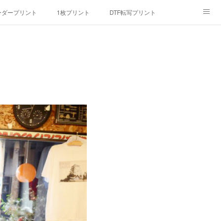
ーダープリント
1枚プリント
DTF転写プリント
んマスク
画像提供方法
メデイア掲載