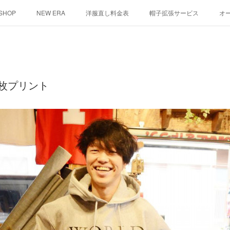
 SHOP
NEW ERA
洋服直し料金表
帽子拡張サービス
オ
ント
シルクスクリーン
その他
お問い合わせ
そっくりさ
枚プリント