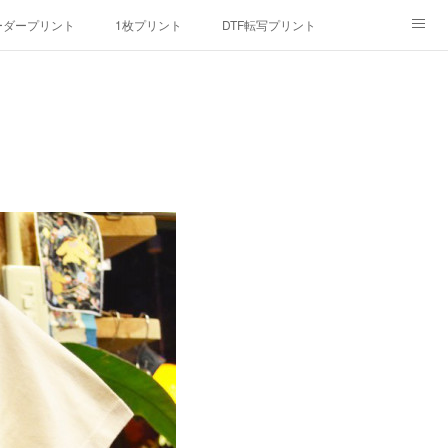
ーダープリント
1枚プリント
DTF転写プリント
んマスク
画像提供方法
メデイア掲載