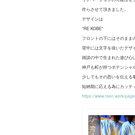
作らさせて頂きました。
デザインは
”RE KOBE”
フロントの下にはそのまま
背中には文字を抜いたデザ
雑談の中で生まれた遊び心
神戸も町が持つポテンシャ
少しでもその思いを伝える
短納期に応える為にカッテ
https://www.roen.work/page