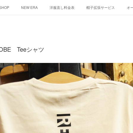
 SHOP
NEW ERA
洋服直し料金表
帽子拡張サービス
オ
ント
シルクスクリーン
その他
お問い合わせ
そっくりさ
KOBE Teeシャツ