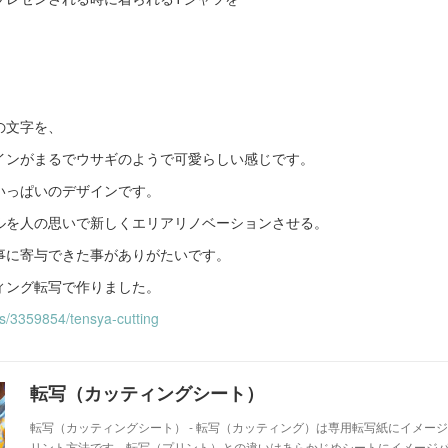
の文字を、
インがまるでウサギのようで可愛らしい感じです。
いっぱいのデザインです。
ルを人の思いで新しくエリアリノベーションさせる。
事に寄与できた事がありがたいです。
ィング転写で作りました。
s/3359854/tensya-cutting
転写（カッティングシート）
転写（カッティングシート） - 転写（カッティング）は専用転写紙にイメー
リント方法です。転写（プリント）との違いはあらかじめシートにイメージ