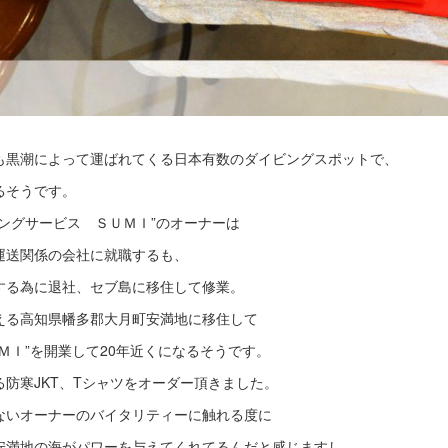
も黒潮によって運ばれてくる日本有数のダイビングスポットで、
るそうです。
ングサービス ＳＵＭＩ”のオーナーは
運送関係の会社に就職するも、
する為に退社、セブ島に移住して修業。
える高知県幡多郡大月町安満地に移住して
ＭＩ”を開業して20年近くになるそうです。
防寒JKT、Tシャツをオーダー頂きました。
ないオーナーのバイタリティーに触れる度に
安満地の海がパワーを与えてくれてるんだと感じますし、