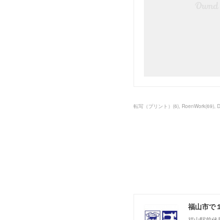
転写（プリント）
(
6
)
RoenWork
(
69
)
福山市で１
福山駅前伏