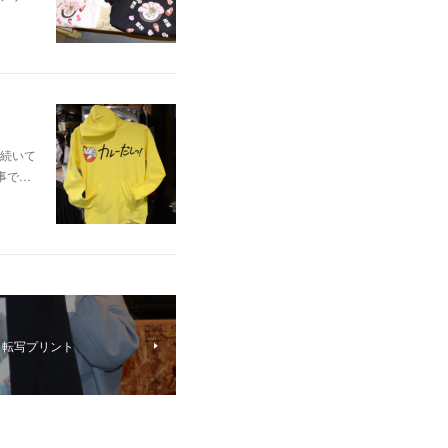
続いて
事で…
】転写プリント