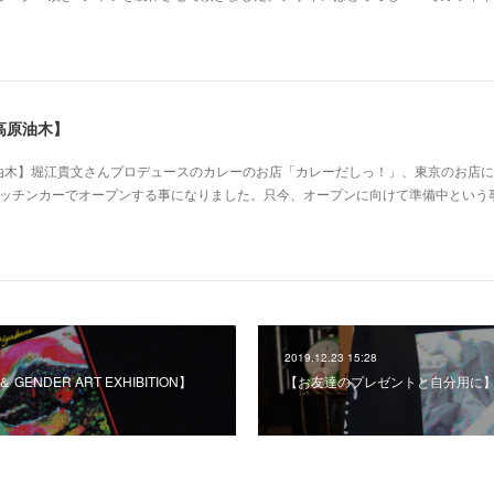
高原油木】
木】堀江貴文さんプロデュースのカレーのお店「カレーだしっ！」、東京のお店に
キッチンカーでオープンする事になりました。只今、オープンに向けて準備中という
2019.12.23 15:28
 GENDER ART EXHIBITION】
【お友達のプレゼントと自分用に