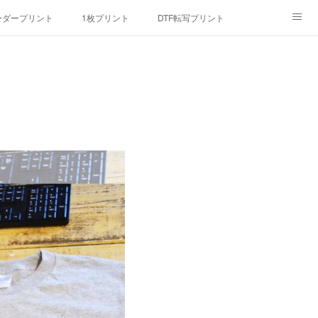
ーダープリント
1枚プリント
DTF転写プリント
んマスク
画像提供方法
メデイア掲載