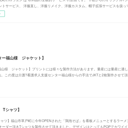
ントサービス、 洋服直し、洋服リメイク、洋服カスタム、帽子拡張サービスを扱っ
ー
ター福山様 ジャケット】
福山様 ジャケット】プリントには様々な製作方法があります。量産には量産に適し
。この度は介護?看護求人支援センター福山様からの手法でJKTと2枚製作させて
 Tシャツ】
シャツ】福山市草戸町に今年OPENされた「鶏泡そば」を看板メニューとするラーメ
オーダー頂きTシャツを製作させて頂きました。デザインはとってもPOPでカワイ