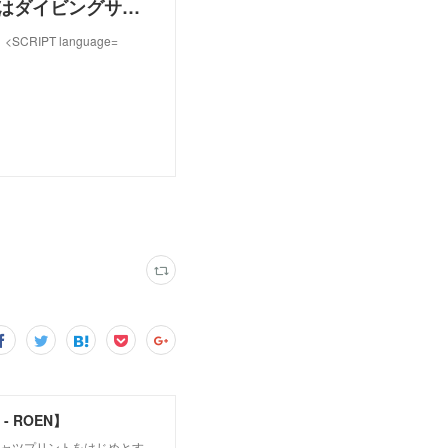
高知の海はお任せ！大月町安満地や柏島ダイビングはダイビングサービスＳＵＭIへ！
PT language=
 ROEN】
シャツプリントをはじめとす