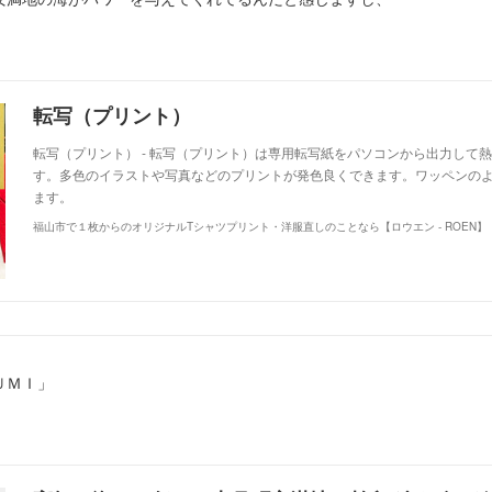
。
転写（プリント）
転写（プリント） - 転写（プリント）は専用転写紙をパソコンから出力して
す。多色のイラストや写真などのプリントが発色良くできます。ワッペンの
ます。
福山市で１枚からのオリジナルTシャツプリント・洋服直しのことなら【ロウエン - ROEN】
ＵＭＩ」