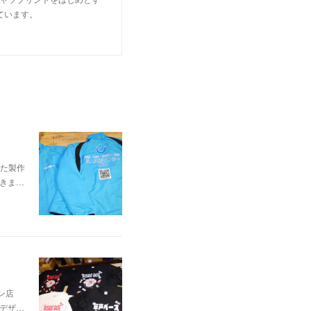
ています。
た製作
頂きま…
ン店
イデザ…