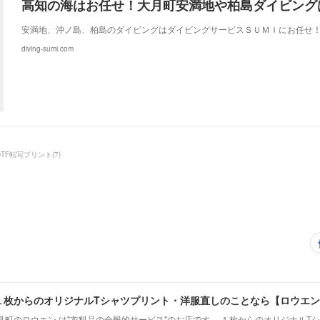
安満地、沖ノ島、柏島のダイビングはダイビングサービスＳＵＭＩにお任せ！ <SCRI
diving-sumi.com
DTF転写プリント
(
7
)
枚からのオリジナルTシャツプリント・洋服直しのことなら【ロウエン -
見町のロウエン は"衣料品の全般的サービス"のお店です。 １枚からのオリジナルT