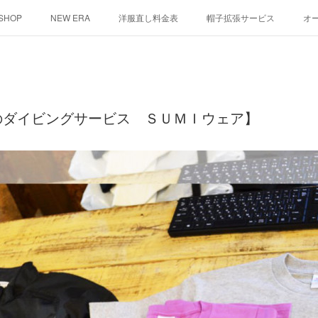
 SHOP
NEW ERA
洋服直し料金表
帽子拡張サービス
オ
ント
シルクスクリーン
その他
お問い合わせ
そっくりさ
のダイビングサービス ＳＵＭＩウェア】