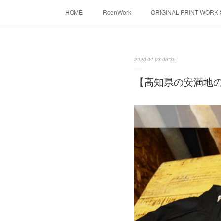
HOME
RoenWork
ORIGINAL PRINT WORK
転写（カッティングシート）
昇華転写プリ
2020.04.03 06:35
【高知県の安満地