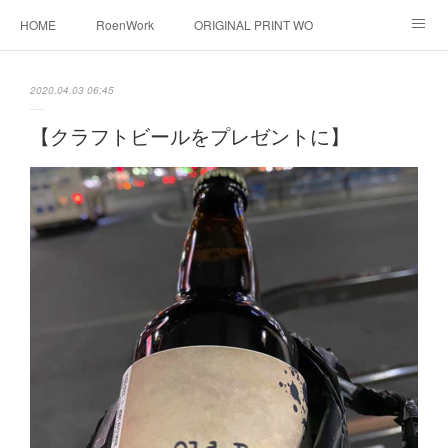
HOME
RoenWork
ORIGINAL PRINT WORK SHOP
NEW ERA
洋服直し料金表
帽子拡張サービス
2020.04.03 06:45
オーダープリント
1枚プリント
DTF転写プリント
【クラフトビールをプレゼントに】
転写（カッティングシート）
昇華転写プリント
シルクスクリーン
その他
お問い合わせ
そっくりさんマスク
画像提供方法
メデイア掲載