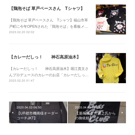
【鶏泡そば 草戸ベースさん Tシャツ】
【鶏泡そば 草戸ベースさん Tシャツ】福山市草
戸町に今年OPENされた「鶏泡そば」を看板メ…
2023.02.20 02:02
【カレーだしっ！ 神石高原油木】
【カレーだしっ！ 神石高原油木】堀江貴文さ
んプロデュースのカレーのお店「カレーだしっ…
2023.02.20 01:47
2020.04.03 06:50
2020.04.03 06:40
【UR都市機構様オーダー
【漫画家 とだ勝之氏から
コーチJKT】
の御依頼】