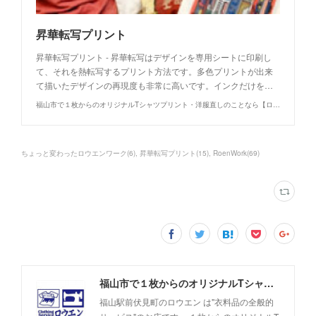
昇華転写プリント
昇華転写プリント - 昇華転写はデザインを専用シートに印刷し
て、それを熱転写するプリント方法です。多色プリントが出来
て描いたデザインの再現度も非常に高いです。インクだけを…
福山市で１枚からのオリジナルTシャツプリント・洋服直しのことなら【ロウエン - ROEN】
ちょっと変わったロウエンワーク
(
6
)
昇華転写プリント
(
15
)
RoenWork
(
69
)
福山市で１枚からのオリジナルTシャツプリント・洋服直しのことなら【ロウエン - ROEN】
福山駅前伏見町のロウエン は"衣料品の全般的