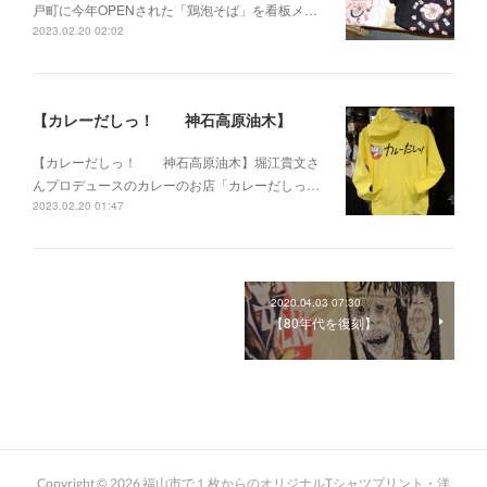
戸町に今年OPENされた「鶏泡そば」を看板メ…
2023.02.20 02:02
【カレーだしっ！ 神石高原油木】
【カレーだしっ！ 神石高原油木】堀江貴文さ
んプロデュースのカレーのお店「カレーだしっ…
2023.02.20 01:47
2020.04.03 07:30
【80年代を復刻】
Copyright ©
2026
福山市で１枚からのオリジナルTシャツプリント・洋