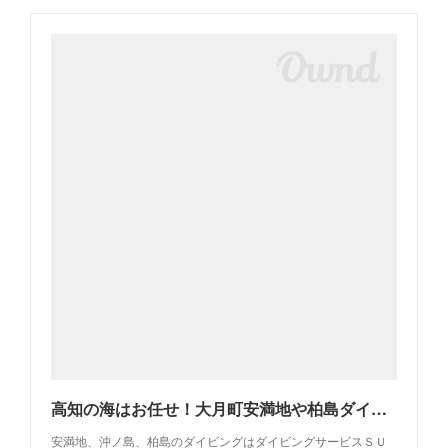
高知の海はお任せ！大月町安満地や柏島ダイビングはダイビングサービスＳＵＭIへ！
安満地、沖ノ島、柏島のダイビングはダイビングサービスＳＵ