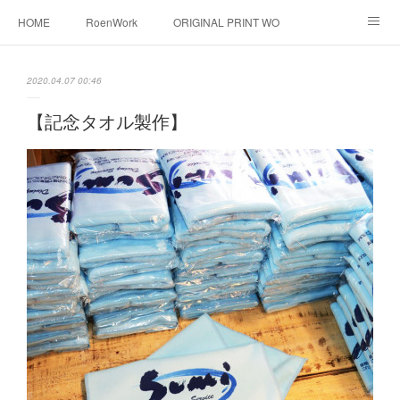
HOME
RoenWork
ORIGINAL PRINT WORK SHOP
NEW ERA
洋服直し料金表
帽子拡張サービス
2020.04.07 00:46
オーダープリント
1枚プリント
DTF転写プリント
【記念タオル製作】
転写（カッティングシート）
昇華転写プリント
シルクスクリーン
その他
お問い合わせ
そっくりさんマスク
画像提供方法
メデイア掲載