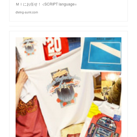
ＭＩにお任せ！ <SCRIPT language=
diving-sumi.com