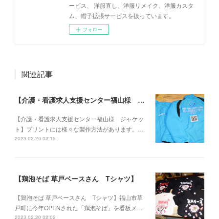
ービス、 洋服直し、洋服リメイク、洋服カスタ
ム、帽子拡張サービスを扱っています。
フォロー
関連記事
【介護・看護求人支援センター福山様 ジャケット】
【介護・看護求人支援センター福山様 ジャケッ
ト】プリントには様々な製作方法があります。…
2023.02.20 02:15
【鶏泡そば 草戸ベースさん Tシャツ】
【鶏泡そば 草戸ベースさん Tシャツ】福山市草
戸町に今年OPENされた「鶏泡そば」を看板メ…
2023.02.20 02:02