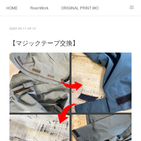
HOME
RoenWork
ORIGINAL PRINT WORK SHOP
NEW ERA
洋服直し料金表
帽子拡張サービス
2020.04.11 04:10
オーダープリント
1枚プリント
DTF転写プリント
【マジックテープ交換】
転写（カッティングシート）
昇華転写プリント
シルクスクリーン
その他
お問い合わせ
そっくりさんマスク
画像提供方法
メデイア掲載