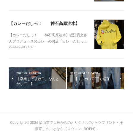
【カレーだしっ！ 神石高原油木】
【カレーだしっ！ 神石高原油木】堀江貴文さ
んプロデュースのカレーのお店「カレーだしっ…
2023.02.20 01:47
2020.04.11 04:16
2020.04.11 04:01
【卒業まで後数日、なんと
【メルカリGETで裾直
かして、】
し！】
Copyright ©
2026
福山市で１枚からのオリジナルTシャツプリント・洋
服直しのことなら【ロウエン - ROEN】
.