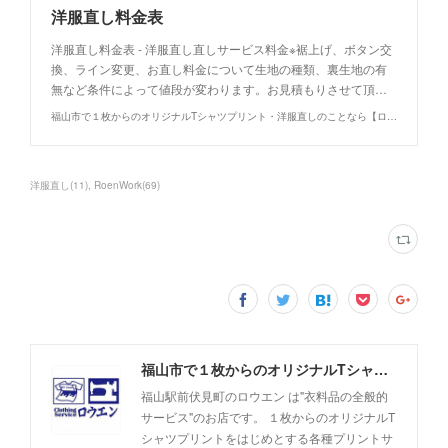
洋服直し料金表
洋服直し料金表 - 洋服直し直しサービス料金※裾上げ、ボタン交
換、ライン変更、お直し料金について生地の種類、裏生地の有
無など条件によって値段が変わります。お見積もりさせて頂…
福山市で１枚からのオリジナルTシャツプリント・洋服直しのことなら【ロウエン - ROEN】
洋服直し
(
11
)
RoenWork
(
69
)
福山市で１枚からのオリジナルTシャツプリント・洋服直しのことなら【ロウエン - ROEN】
福山駅前伏見町のロウエン は"衣料品の全般的
サービス"のお店です。 １枚からのオリジナルT
シャツプリントをはじめとする各種プリントサ