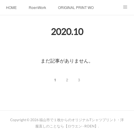
HOME
RoenWork
ORIGINAL PRINT WORK SHOP
NEW ERA
洋服直し料金表
帽子拡張サービス
2020
.
10
オーダープリント
1枚プリント
DTF転写プリント
転写（カッティングシート）
昇華転写プリント
まだ記事がありません。
シルクスクリーン
その他
お問い合わせ
1
2
3
そっくりさんマスク
画像提供方法
メデイア掲載
Copyright ©
2026
福山市で１枚からのオリジナルTシャツプリント・洋
服直しのことなら【ロウエン - ROEN】
.