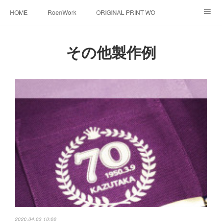
HOME
RoenWork
ORIGINAL PRINT WORK SHOP
NEW ERA
洋服直し料金表
帽子拡張サービス
その他製作例
オーダープリント
1枚プリント
DTF転写プリント
転写（カッティングシート）
昇華転写プリント
シルクスクリーン
その他
お問い合わせ
そっくりさんマスク
画像提供方法
メデイア掲載
2020.04.03 10:00