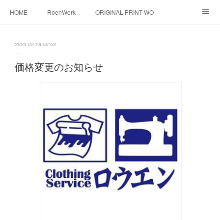
HOME
RoenWork
ORIGINAL PRINT WORK SHOP
NEW ERA
洋服直し料金表
帽子拡張サービス
2023.02.18 00:53
オーダープリント
1枚プリント
DTF転写プリント
価格変更のお知らせ
転写（カッティングシート）
昇華転写プリント
シルクスクリーン
その他
お問い合わせ
そっくりさんマスク
画像提供方法
メデイア掲載