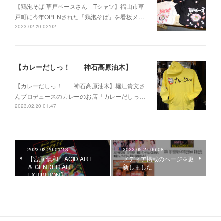
【鶏泡そば 草戸ベースさん Tシャツ】福山市草
戸町に今年OPENされた「鶏泡そば」を看板メ…
2023.02.20 02:02
【カレーだしっ！ 神石高原油木】
【カレーだしっ！ 神石高原油木】堀江貴文さ
んプロデュースのカレーのお店「カレーだしっ…
2023.02.20 01:47
2023.02.20 01:13
2022.05.27 06:08
【宮原 慎和 ACID ART
メディア掲載のページを更
＆ GENDER ART
新しました
EXHIBITION】