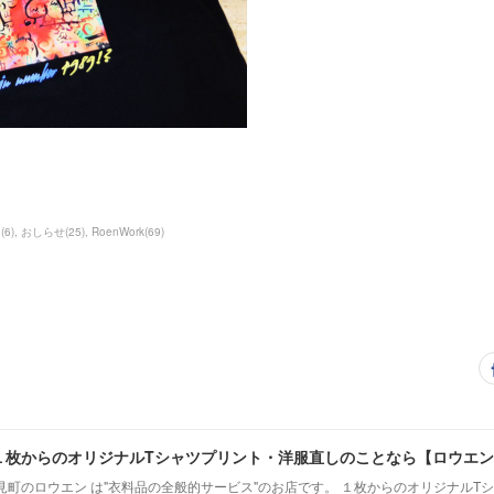
）
(
6
)
おしらせ
(
25
)
RoenWork
(
69
)
枚からのオリジナルTシャツプリント・洋服直しのことなら【ロウエン -
見町のロウエン は"衣料品の全般的サービス"のお店です。 １枚からのオリジナルT