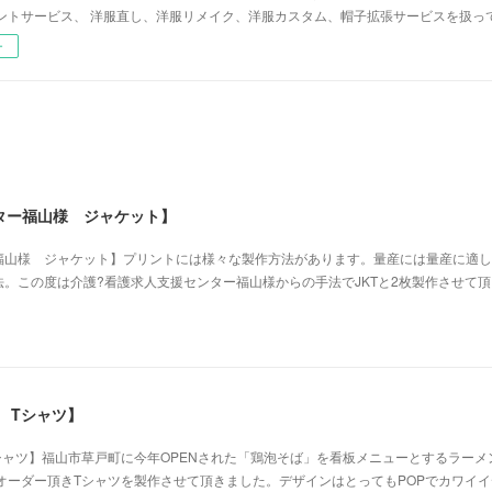
ントサービス、 洋服直し、洋服リメイク、洋服カスタム、帽子拡張サービスを扱っ
ー
ター福山様 ジャケット】
福山様 ジャケット】プリントには様々な製作方法があります。量産には量産に適し
。この度は介護?看護求人支援センター福山様からの手法でJKTと2枚製作させて
 Tシャツ】
シャツ】福山市草戸町に今年OPENされた「鶏泡そば」を看板メニューとするラーメ
オーダー頂きTシャツを製作させて頂きました。デザインはとってもPOPでカワイ