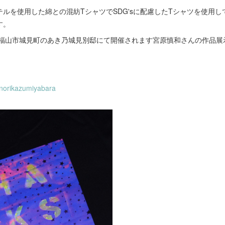
ルを使用した綿との混紡TシャツでSDG'sに配慮したTシャツを使用
す。
まで福山市城見町のあき乃城見別邸にて開催されます宮原慎和さんの作品
/norikazumiyabara