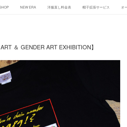
 SHOP
NEW ERA
洋服直し料金表
帽子拡張サービス
オ
ント
シルクスクリーン
その他
お問い合わせ
そっくりさ
RT ＆ GENDER ART EXHIBITION】