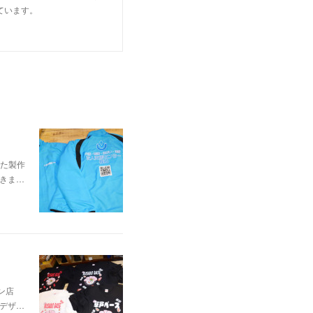
ています。
た製作
頂きま…
ン店
イデザ…