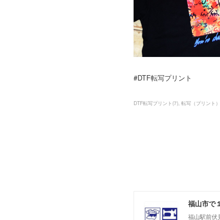
#DTF転写プリント
DTF転写プリント
(
7
)
転写（プリント
福山市で１
福山駅前伏