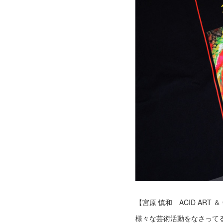
【宮原 慎和 ACID ART ＆ G
様々な芸術活動をなさって