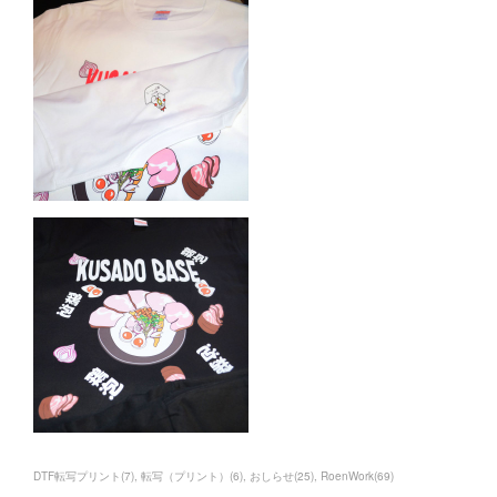
DTF転写プリント
(
7
)
転写（プリント）
(
6
)
おしらせ
(
25
)
RoenWork
(
69
)