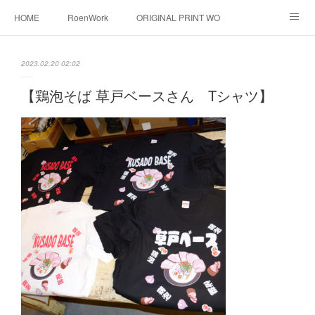
HOME
RoenWork
ORIGINAL PRINT WORK SHOP
NEW ERA
洋服直し料金表
帽子拡張サービス
2023.02.20 02:02
オーダープリント
1枚プリント
DTF転写プリント
【鶏泡そば 草戸ベースさん Tシャツ】
転写（カッティングシート）
昇華転写プリント
シルクスクリーン
その他
お問い合わせ
そっくりさんマスク
画像提供方法
メデイア掲載