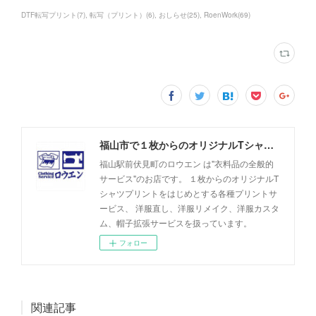
DTF転写プリント
(
7
)
転写（プリント）
(
6
)
おしらせ
(
25
)
RoenWork
(
69
)
福山市で１枚からのオリジナルTシャツプリント・洋服直しのことなら【ロウエン - ROEN】
福山駅前伏見町のロウエン は"衣料品の全般的
サービス"のお店です。 １枚からのオリジナルT
シャツプリントをはじめとする各種プリントサ
ービス、 洋服直し、洋服リメイク、洋服カスタ
ム、帽子拡張サービスを扱っています。
フォロー
関連記事