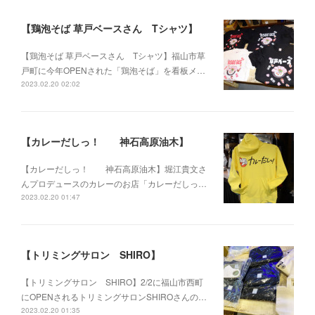
【鶏泡そば 草戸ベースさん Tシャツ】
【鶏泡そば 草戸ベースさん Tシャツ】福山市草
戸町に今年OPENされた「鶏泡そば」を看板メ…
2023.02.20 02:02
【カレーだしっ！ 神石高原油木】
【カレーだしっ！ 神石高原油木】堀江貴文さ
んプロデュースのカレーのお店「カレーだしっ…
2023.02.20 01:47
【トリミングサロン SHIRO】
【トリミングサロン SHIRO】2/2に福山市西町
にOPENされるトリミングサロンSHIROさんの…
2023.02.20 01:35