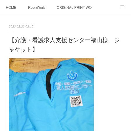
HOME
RoenWork
ORIGINAL PRINT WORK SHOP
NEW ERA
洋服直し料金表
帽子拡張サービス
2023.02.20 02:15
オーダープリント
1枚プリント
DTF転写プリント
【介護・看護求人支援センター福山様 ジ
ャケット】
転写（カッティングシート）
昇華転写プリント
シルクスクリーン
その他
お問い合わせ
そっくりさんマスク
画像提供方法
メデイア掲載