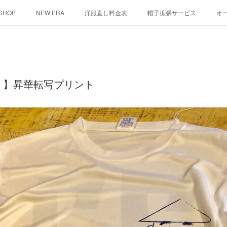
 SHOP
NEW ERA
洋服直し料金表
帽子拡張サービス
オ
ント
シルクスクリーン
その他
お問い合わせ
そっくりさ
！】昇華転写プリント