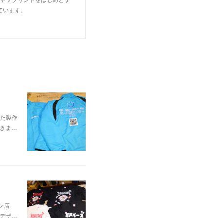
ています。
た製作
頂きま…
ン店
イデザ…