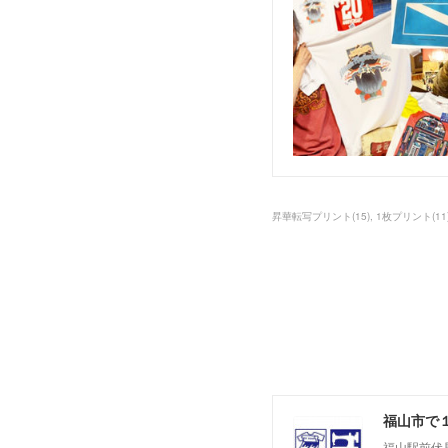
昇華転写プリント
(
15
)
1枚プリント
(
11
福山市で１
福山駅前伏