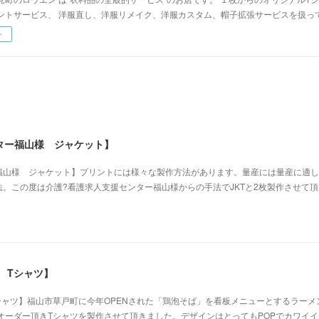
ントサービス、 洋服直し、洋服リメイク、洋服カスタム、帽子拡張サービスを扱っ
ー
ター福山様 ジャケット】
福山様 ジャケット】プリントには様々な製作方法があります。量産には量産に適し
。この度は介護?看護求人支援センター福山様からの手法でJKTと2枚製作させて
 Tシャツ】
シャツ】福山市草戸町に今年OPENされた「鶏泡そば」を看板メニューとするラーメ
オーダー頂きTシャツを製作させて頂きました。デザインはとってもPOPでカワイ