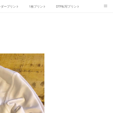
ーダープリント
1枚プリント
DTF転写プリント
んマスク
画像提供方法
メデイア掲載