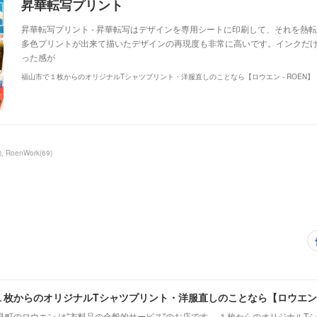
昇華転写プリント
昇華転写プリント - 昇華転写はデザインを専用シートに印刷して、それを熱
多色プリントが出来て描いたデザインの再現度も非常に高いです。インクだ
った感が
福山市で１枚からのオリジナルTシャツプリント・洋服直しのことなら【ロウエン - ROEN】
)
RoenWork
(
69
)
枚からのオリジナルTシャツプリント・洋服直しのことなら【ロウエン -
見町のロウエン は"衣料品の全般的サービス"のお店です。 １枚からのオリジナルT