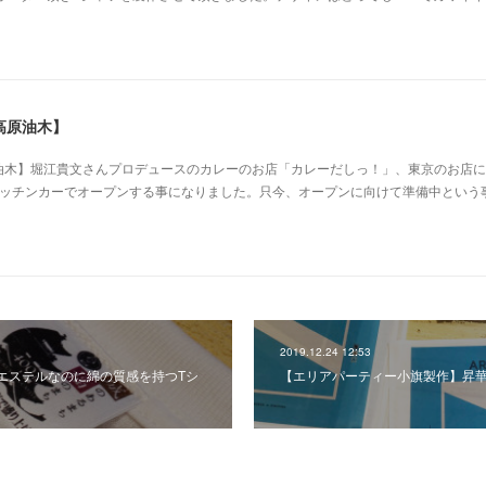
高原油木】
木】堀江貴文さんプロデュースのカレーのお店「カレーだしっ！」、東京のお店に
キッチンカーでオープンする事になりました。只今、オープンに向けて準備中という
2019.12.24 12:53
エステルなのに綿の質感を持つTシ
【エリアパーティー小旗製作】昇