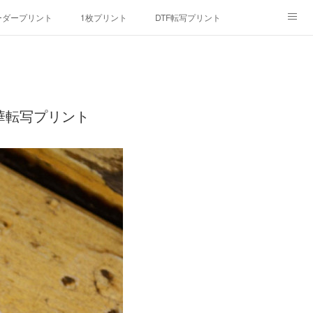
ーダープリント
1枚プリント
DTF転写プリント
んマスク
画像提供方法
メデイア掲載
華転写プリント