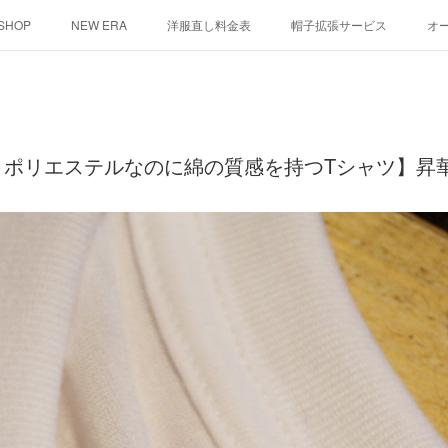
 SHOP
NEW ERA
洋服直し料金表
帽子拡張サービス
オ
ント
シルクスクリーン
その他
お問い合わせ
そっくりさ
とポリエステルなのに綿の質感を持つTシャツ】昇