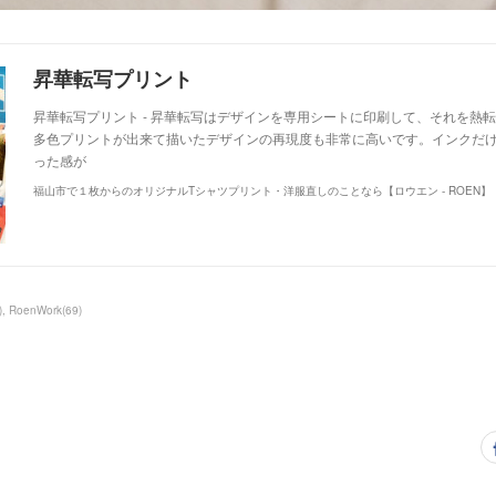
昇華転写プリント
昇華転写プリント - 昇華転写はデザインを専用シートに印刷して、それを熱
多色プリントが出来て描いたデザインの再現度も非常に高いです。インクだ
った感が
福山市で１枚からのオリジナルTシャツプリント・洋服直しのことなら【ロウエン - ROEN】
)
RoenWork
(
69
)