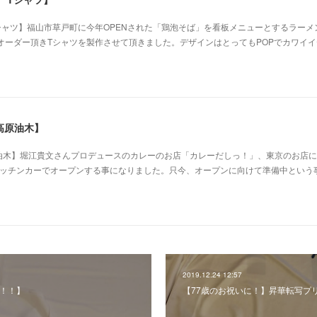
シャツ】福山市草戸町に今年OPENされた「鶏泡そば」を看板メニューとするラーメ
オーダー頂きTシャツを製作させて頂きました。デザインはとってもPOPでカワイ
高原油木】
木】堀江貴文さんプロデュースのカレーのお店「カレーだしっ！」、東京のお店に
キッチンカーでオープンする事になりました。只今、オープンに向けて準備中という
2019.12.24 12:57
生！！】
【77歳のお祝いに！】昇華転写プ