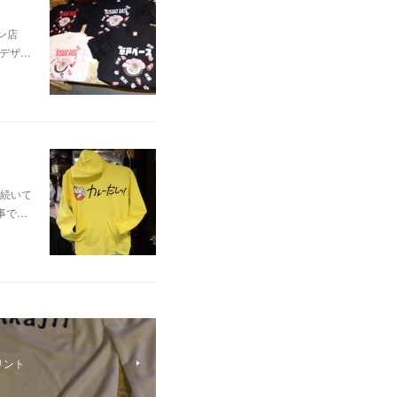
ン店
イデザ…
続いて
事で…
リント