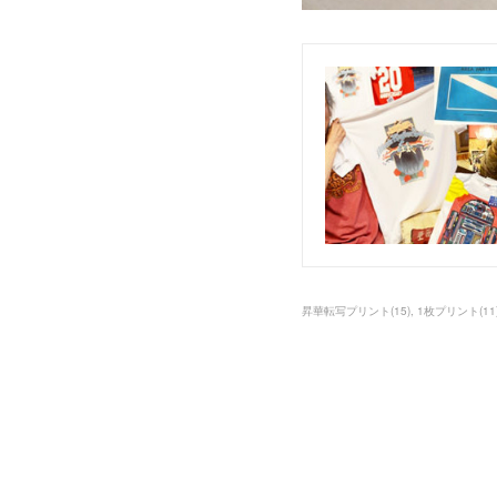
昇華転写プリント
(
15
)
1枚プリント
(
11