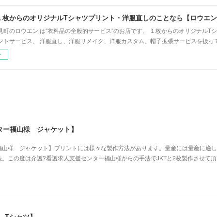
枚からのオリジナルTシャツプリント・洋服直しのことなら【ロウエン -
見町のロウエン は"衣料品の全般的サービス"のお店です。 １枚からのオリジナルT
ントサービス、 洋服直し、洋服リメイク、洋服カスタム、帽子拡張サービスを扱っ
ー
ター福山様 ジャケット】
福山様 ジャケット】プリントには様々な製作方法があります。量産には量産に適し
。この度は介護?看護求人支援センター福山様からの手法でJKTと2枚製作させて
 Tシャツ】